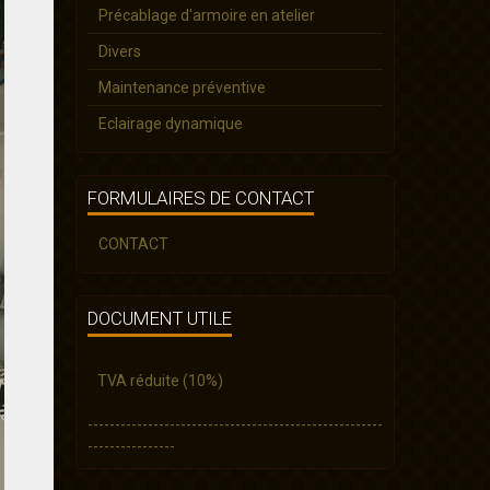
Précablage d'armoire en atelier
Divers
Maintenance préventive
Eclairage dynamique
FORMULAIRES DE CONTACT
CONTACT
DOCUMENT UTILE
TVA réduite (10%)
------------------------------------------------------
----------------